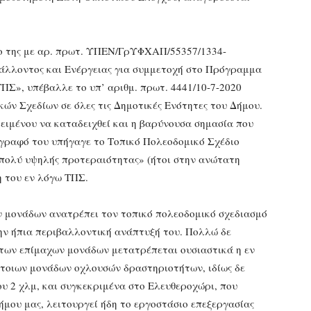
ιο της με αρ. πρωτ. ΥΠΕΝ/ΓρΥΦΧΑΠ/55357/1334-
άλλοντος και Ενέργειας για συμμετοχή στο Πρόγραμμα
Σ», υπέβαλλε το υπ’ αριθμ. πρωτ. 4441/10-7-2020
ών Σχεδίων σε όλες τις Δημοτικές Ενότητες του Δήμου.
κειμένου να καταδειχθεί και η βαρύνουσα σημασία που
γγραφό του υπήγαγε το Τοπικό Πολεοδομικό Σχέδιο
«πολύ υψηλής προτεραιότητας» (ήτοι στην ανώτατη
 του εν λόγω ΤΠΣ.
ν μονάδων ανατρέπει τον τοπικό πολεοδομικό σχεδιασμό
την ήπια περιβαλλοντική ανάπτυξή του. Πολλώ δε
 των επίμαχων μονάδων μετατρέπεται ουσιαστικά η εν
τέτοιων μονάδων οχλουσών δραστηριοτήτων, ιδίως δε
υ 2 χλμ, και συγκεκριμένα στο Ελευθεροχώρι, που
Δήμου μας, λειτουργεί ήδη το εργοστάσιο επεξεργασίας