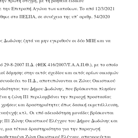
ην πρώτη στιγμή, με τη βοήθεια ειδικού
ε την Επιτροπή Αγώνα των κατοίκων. Το από 12/3/2021
ηκε στο ΠΕΣΠΑ, σε συνέχεια της υπ’ αριθμ. 54/2020
 Δωδώνης ζητά να μην εγκριθούν οι δύο ΜΠΕ και να
29-8-2007 Π.Δ. (ΦΕΚ 416/2007/Τ.Α.Α.Π.Θ.), με το οποίο
μοί δόμησης στην εκτός σχεδίου και εκτός ορίων οικισμών
συνοδεύει το Π.Δ., αποτυπώνονται οι Ζώνες Οικιστικού
μοδιότητας του Δήμου Δωδώνης, που βρίσκονται πλησίον
ένα η ζώνη Π1 περιλαμβάνει την περιοχή προστασίας
 χρήσεις και δραστηριότητες όπως δασική εκμετάλλευση,
αναψυχής κτλ. Οι υπό αδειοδότηση μονάδες βρίσκονται
ης Π1 Ζώνης Οικιστικού Ελέγχου του Δήμου Δωδώνης και
ου, μια τέτοια δραστηριότητα για την παραγωγή
σμοθετημένη Ζώνη Οικιστικού Ελέγχου, απαγορεύεται