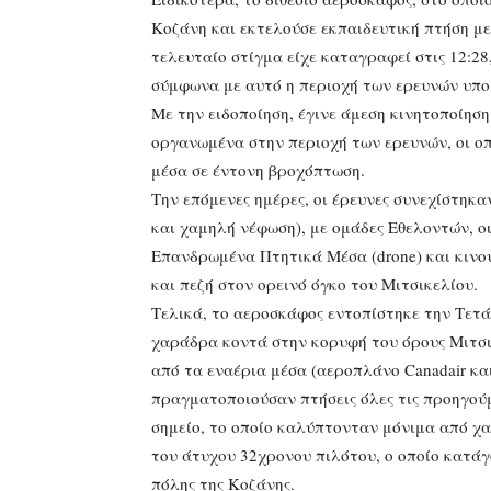
Κοζάνη και εκτελούσε εκπαιδευτική πτήση με
τελευταίο στίγμα είχε καταγραφεί στις 12:2
σύμφωνα με αυτό η περιοχή των ερευνών υπ
Με την ειδοποίηση, έγινε άμεση κινητοποίησ
οργανωμένα στην περιοχή των ερευνών, οι οπ
μέσα σε έντονη βροχόπτωση.
Την επόμενες ημέρες, οι έρευνες συνεχίστηκα
και χαμηλή νέφωση), με ομάδες Εθελοντών, οι
Επανδρωμένα Πτητικά Μέσα (drone) και κινού
και πεζή στον ορεινό όγκο του Μιτσικελίου.
Τελικά, το αεροσκάφος εντοπίστηκε την Τετά
χαράδρα κοντά στην κορυφή του όρους Μιτσικ
από τα εναέρια μέσα (αεροπλάνο Canadair και
πραγματοποιούσαν πτήσεις όλες τις προηγούμ
σημείο, το οποίο καλύπτονταν μόνιμα από χα
του άτυχου 32χρονου πιλότου, ο οποίο κατάγ
πόλης της Κοζάνης.