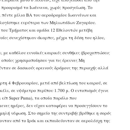
 προορισμό τα Ιωάννινα, χωρίς προσγείωση. Το
8, πέντε μίλια ΒΑ του αεροδρομίου Ιωαννίνων και
ολογίστηκε ευρύτερα των Μηλιωτάδων Ζαγορίου.
η του Τμήματος και ομάδα 12 Εθελοντών μετέβη
οίες συνεχίστηκαν άκαρπες, μέχρι τη δύση του ηλίου,
ν, με καθόλου ευνοϊκές καιρικές συνθήκες (βροχοπτώσεις
 οποίες χρησιμοποίησαν για τις έρευνες Μη
νταν σε δασικούς ορεινούς δρόμους της περιοχής αλλά
ρτη 4 Φεβρουαρίου, μετά από βελτίωση του καιρού, σε
έλι, σε υψόμετρο περίπου 1.700 μ. Ο εντοπισμός έγινε
 ε/π Super Puma), τα οποία παρόλο που
ενες ημέρες, δεν είχαν καταφέρει να προσεγγίσουν το
μηλή νέφωση. Στο σημείο της συντριβής βρέθηκε η σορός
ονταν από το Ιράκ και εκπαιδεύονταν σε αερολέσχη της