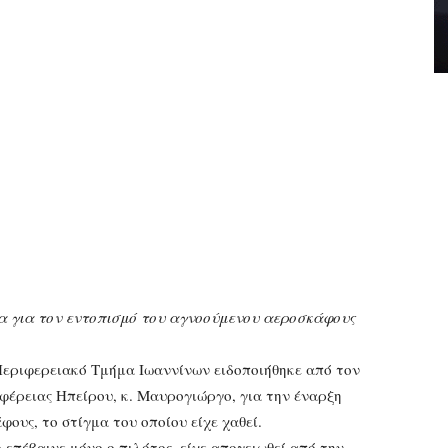
να για τον εντοπισμό του αγνοούμενου αεροσκάφους
Περιφερειακό Τμήμα Ιωαννίνων ειδοποιήθηκε από τον
φέρειας Ηπείρου, κ. Μαυρογιώργο, για την έναρξη
ους, το στίγμα του οποίου είχε χαθεί.
 επέβαινε μόνο ο πιλότος, είχε απογειωθεί από την