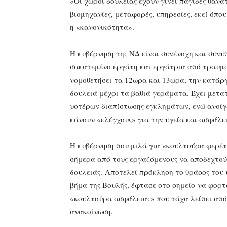
«Οι χώροι δουλειάς έχουν γίνει παγίδες θανάτ
βιομηχανίες, μεταφορές, υπηρεσίες, εκεί όπο
η «κανονικότητα».
Η κυβέρνηση της ΝΔ είναι συνένοχη και συνυ
σακατεμένο εργάτη και εργάτρια από τραυματ
νομοθετήσει τα 12ωρα και 13ωρα, την κατάργ
δουλειά μέχρι τα βαθιά γεράματα. Έχει μετα
υστέρων διαπίστωσης εγκλημάτων, ενώ ανοίγει
κάνουν «ελέγχους» για την υγεία και ασφάλε
Η κυβέρνηση που μιλά για «κουλτούρα φερέτ
σήμερα από τους εργαζόμενους να αποδεχτού
δουλειάς. Αποτελεί πρόκληση το θράσος του
βήμα της Βουλής, έφτασε στο σημείο να φορτώ
«κουλτούρα ασφάλειας» που τάχα λείπει από
ανακοίνωση.