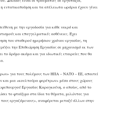
ου. Δεκάδες είναι οι τραυματίες σε εργοτάξια,
υ η εντατικοποίηση και τα ατέλειωτα ωράρια έχουν γίνει
πεύθυνη με την εργοδοσία για κάθε νεκρό και
ισμούς και επαγγελματικές ασθένειες. Έχει
ηση του σταθερού ημερήσιου χρόνου εργασίας, τη
τρέψει την Επιθεώρηση Εργασίας σε μηχανισμό εκ των
 το δρόμο ακόμα και για ιδιωτικές εταιρείες που θα
ια.
ρων» για τους πολέμους των ΗΠΑ – ΝΑΤΟ – ΕΕ, απαιτεί
ν και μια «κουλτούρα φερέτρων» μέσα στους χώρους
 υφυπουργού Εργασίας Καραγκούνη, ο οποίος, από το
σει το φταίξιμο στα ίδια τα θύματα, μιλώντας για
 τους εργαζόμενους», αναφέρεται μεταξύ άλλων στην