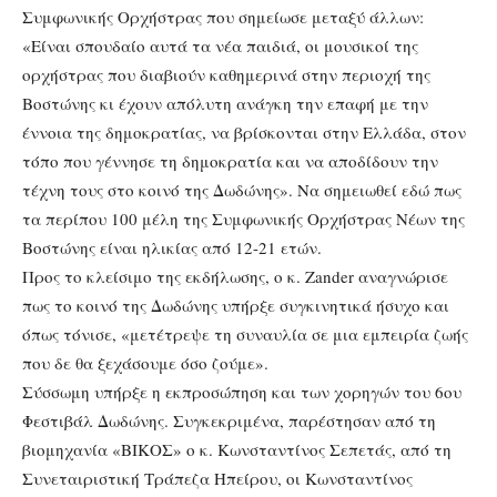
Συμφωνικής Ορχήστρας που σημείωσε μεταξύ άλλων:
«Είναι σπουδαίο αυτά τα νέα παιδιά, οι μουσικοί της
ορχήστρας που διαβιούν καθημερινά στην περιοχή της
Βοστώνης κι έχουν απόλυτη ανάγκη την επαφή με την
έννοια της δημοκρατίας, να βρίσκονται στην Ελλάδα, στον
τόπο που γέννησε τη δημοκρατία και να αποδίδουν την
τέχνη τους στο κοινό της Δωδώνης». Να σημειωθεί εδώ πως
τα περίπου 100 μέλη της Συμφωνικής Ορχήστρας Νέων της
Βοστώνης είναι ηλικίας από 12-21 ετών.
Προς το κλείσιμο της εκδήλωσης, ο κ. Zander αναγνώρισε
πως το κοινό της Δωδώνης υπήρξε συγκινητικά ήσυχο και
όπως τόνισε, «μετέτρεψε τη συναυλία σε μια εμπειρία ζωής
που δε θα ξεχάσουμε όσο ζούμε».
Σύσσωμη υπήρξε η εκπροσώπηση και των χορηγών του 6ου
Φεστιβάλ Δωδώνης. Συγκεκριμένα, παρέστησαν από τη
βιομηχανία «ΒΙΚΟΣ» ο κ. Κωνσταντίνος Σεπετάς, από τη
Συνεταιριστική Τράπεζα Ηπείρου, οι Κωνσταντίνος