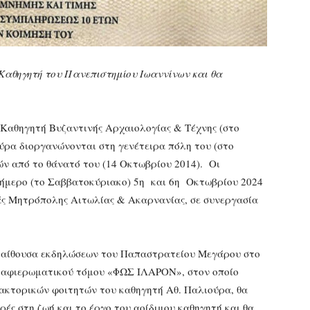
 Καθηγητή του Πανεπιστημίου Ιωαννίνων και θα
ο Καθηγητή Βυζαντινής Αρχαιολογίας & Τέχνης (στο
ύρα διοργανώνονται στη γενέτειρα πόλη του (στο
ών από το θάνατό του (14 Οκτωβρίου 2014). Οι
ιήμερο (το Σαββατοκύριακο) 5η και 6η Οκτωβρίου 2024
άς Μητρόπολης Αιτωλίας & Ακαρνανίας, σε συνεργασία
ν αίθουσα εκδηλώσεων του Παπαστρατείου Μεγάρου στο
 – αφιερωματικού τόμου «ΦΩΣ ΙΛΑΡΟΝ», στον οποίο
δακτορικών φοιτητών του καθηγητή Αθ. Παλιούρα, θα
ές στη ζωή και το έργο του αοίδιμου καθηγητή και θα