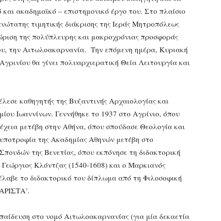
ό και ακαδημαϊκό – επιστημονικό έργο του. Στο πλαίσιο
 ανώτατης τιμητικής διάκρισης της Ιεράς Μητροπόλεως
νώριση της πολύπλευρης και μακροχρόνιας προσφοράς
του, την Αιτωλοακαρνανία. Την επόμενη ημέρα, Κυριακή
Αγρινίου θα γίνει πολυαρχιερατική Θεία Λειτουργία και
τέλεσε καθηγητής της Βυζαντινής Αρχαιολογίας και
ίου Ιωαννίνων. Γεννήθηκε το 1937 στο Αγρίνιο, όπου
έχεια μετέβη στην Αθήνα, όπου σπούδασε Θεολογία και
υποτροφία της Ακαδημίας Αθηνών μετέβη στο
Σπουδών της Βενετίας, όπου εκπόνησε τη διδακτορική
 Γεώργιος Κλόντζας (1540-1608) και ο Μαρκιανός
έλαβε το διδακτορικό του δίπλωμα από τη Φιλοσοφική
ΑΡΙΣΤΑ’.
παίδευση στο νομό Αιτωλοακαρνανίας (για μία δεκαετία