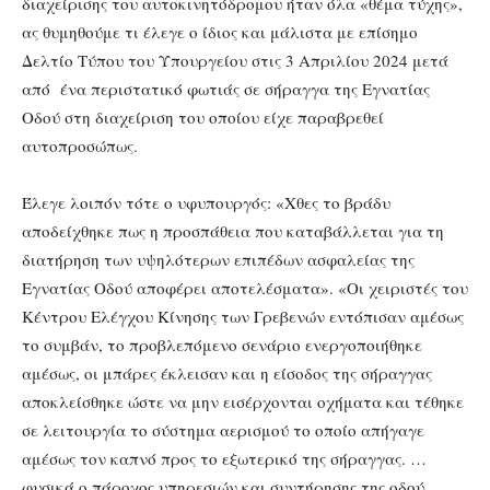
διαχείρισης του αυτοκινητόδρομου ήταν όλα «θέμα τύχης»,
ας θυμηθούμε τι έλεγε ο ίδιος και μάλιστα με επίσημο
Δελτίο Τύπου του Υπουργείου στις 3 Απριλίου 2024 μετά
από ένα περιστατικό φωτιάς σε σήραγγα της Εγνατίας
Οδού στη διαχείριση του οποίου είχε παραβρεθεί
αυτοπροσώπως.
Έλεγε λοιπόν τότε ο υφυπουργός: «Χθες το βράδυ
αποδείχθηκε πως η προσπάθεια που καταβάλλεται για τη
διατήρηση των υψηλότερων επιπέδων ασφαλείας της
Εγνατίας Οδού αποφέρει αποτελέσματα». «Οι χειριστές του
Κέντρου Ελέγχου Κίνησης των Γρεβενών εντόπισαν αμέσως
το συμβάν, το προβλεπόμενο σενάριο ενεργοποιήθηκε
αμέσως, οι μπάρες έκλεισαν και η είσοδος της σήραγγας
αποκλείσθηκε ώστε να μην εισέρχονται οχήματα και τέθηκε
σε λειτουργία το σύστημα αερισμού το οποίο απήγαγε
αμέσως τον καπνό προς το εξωτερικό της σήραγγας. …
φυσικά ο πάροχος υπηρεσιών και συντήρησης της οδού