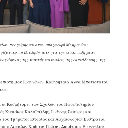
ταίων προχώρησαν στην υπογραφή Μνημονίου
ίζοντας τη βούλησή τους για την ανάπτυξη μιας
ος όφελος της τοπικής κοινωνίας, της εκπαίδευσης, της
επιστημίου Ιωαννίνων, Καθηγήτρια Άννα Μπατιστάτου
κας.
ς οι Κοσμήτορες των Σχολών του Πανεπιστημίου
ές Κυριάκος Καλαϊτζίδης, Ιωάννης Σκούφος και
 του Τμήματος Ιστορίας και Αρχαιολογίας Ευστρατία
Δήμου Αρταίων Χρήστος Γιώτης, Δημήτριος Ευαγγέλου