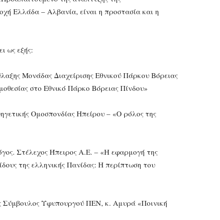
οχή Ελλάδα – Αλβανία, είναι η προστασία και η
ι ως εξής:
ύλαξης Μονάδας Διαχείρισης Εθνικού Πάρκου Βόρειας
μοθεσίας στο Εθνικό Πάρκο Βόρειας Πίνδου»
νηγετικής Ομοσπονδίας Ηπείρου – «Ο ρόλος της
γος. Στέλεχος Ήπειρος Α.Ε. – «Η εφαρμογή της
ίδους της ελληνικής Πανίδας: Η περίπτωση του
ός Σύμβουλος Υφυπουργού ΠΕΝ, κ. Αμυρά «Ποινική