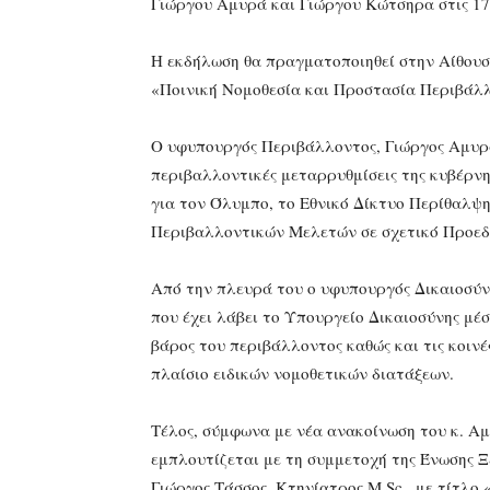
Γιώργου Αμυρά και Γιώργου Κώτσηρα στις 17
Η εκδήλωση θα πραγματοποιηθεί στην Αίθουσ
«Ποινική Νομοθεσία και Προστασία Περιβάλ
Ο υφυπουργός Περιβάλλοντος, Γιώργος Αμυράς
περιβαλλοντικές μεταρρυθμίσεις της κυβέρν
για τον Όλυμπο, το Εθνικό Δίκτυο Περίθαλψη
Περιβαλλοντικών Μελετών σε σχετικό Προεδ
Από την πλευρά του ο υφυπουργός Δικαιοσύν
που έχει λάβει το Υπουργείο Δικαιοσύνης μέ
βάρος του περιβάλλοντος καθώς και τις κοιν
πλαίσιο ειδικών νομοθετικών διατάξεων.
Τέλος, σύμφωνα με νέα ανακοίνωση του κ. Α
εμπλουτίζεται με τη συμμετοχή της Ένωσης Ξ
Γιώργος Τάσσος, Κτηνίατρος M.Sc., με τίτλο