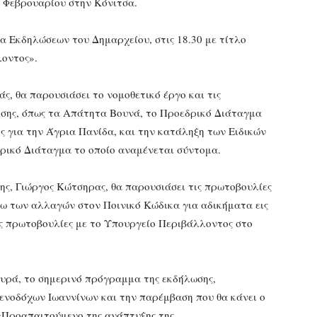
 Φεβρουαρίου στην Κόνιτσα.
α Εκδηλώσεων του Δημαρχείου, στις 18.30 με τίτλο
λοντος».
, θα παρουσιάσει το νομοθετικό έργο και τις
ησης, όπως τα Απάτητα Βουνά, το Προεδρικό Διάταγμα
ς για την Άγρια Πανίδα, και την κατάληξη των Ειδικών
ρικό Διάταγμα το οποίο αναμένεται σύντομα.
ης, Γιώργος Κώτσηρας, θα παρουσιάσει τις πρωτοβουλίες
σω των αλλαγών στον Ποινικό Κώδικα για αδικήματα εις
ές πρωτοβουλίες με το Υπουργείο Περιβάλλοντος στο
μυρά, το σημερινό πρόγραμμα της εκδήλωσης,
ενοδόχων Ιωαννίνων και την παρέμβαση που θα κάνει ο
 «Προαπαιτούμενο της ανάπτυξης της