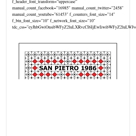
f_header_font_transform=”uppercase”
manual_count_facebook=”16985″ manual_count_twitter=”2458″
manual_count_youtube=”61453″ f_counters_font_size=”14″
f_btn_font_size=”10″ f_network_font_size=”10″
tdc_css=”eyJhbGwiOnsibWFyZ2luLXRvcCI6IjEwIiwibWFyZ2luLWJv