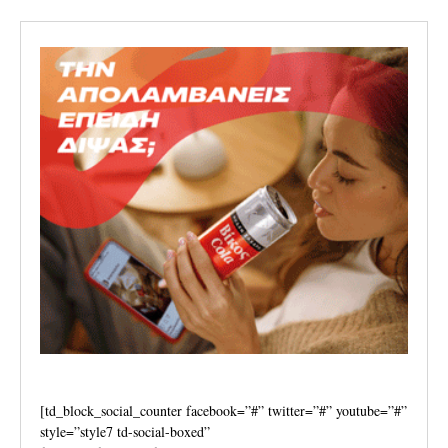
[td_block_social_counter facebook=”#” twitter=”#” youtube=”#”
style=”style7 td-social-boxed”