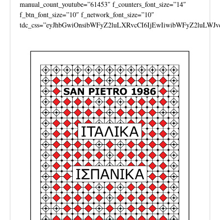
manual_count_youtube=”61453″ f_counters_font_size=”14″
f_btn_font_size=”10″ f_network_font_size=”10″
tdc_css=”eyJhbGwiOnsibWFyZ2luLXRvcCI6IjEwIiwibWFyZ2luLWJv