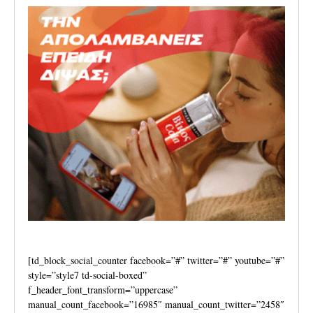
[td_block_social_counter facebook=”#” twitter=”#” youtube=”#”
style=”style7 td-social-boxed”
f_header_font_transform=”uppercase”
manual_count_facebook=”16985″ manual_count_twitter=”2458″