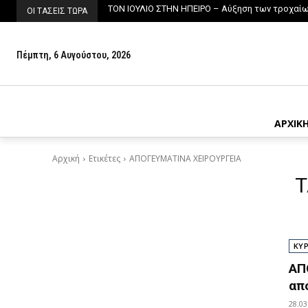
ΤΟΝ ΙΟΥΛΙΟ ΣΤΗΝ ΗΠΕΙΡΟ – Αύξηση των τροχαίων,
ΔΙΕΥΘΥΝΣΗ ΚΤΗΝΙΑΤΡΙΚΗΣ ΗΠΕΙΡΟΥ – Μονόδρ
ΟΙ ΤΑΣΕΙΣ ΤΩΡΑ
Πέμπτη, 6 Αυγούστου, 2026
ΑΡΧΙΚ
Αρχική
Ετικέτες
ΑΠΟΓΕΥΜΑΤΙΝΑ ΧΕΙΡΟΥΡΓΕΙΑ
T
ΚΥ
ΑΠ
απ
28.03