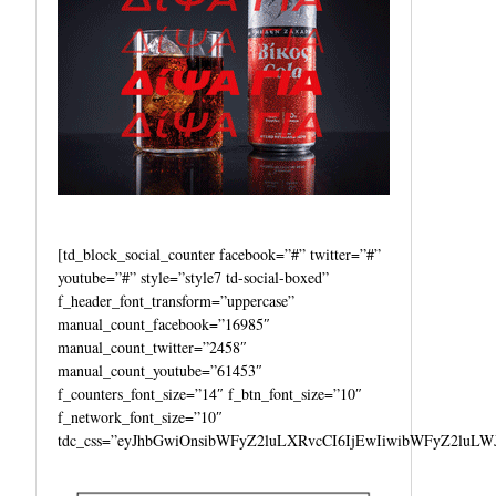
[td_block_social_counter facebook=”#” twitter=”#”
youtube=”#” style=”style7 td-social-boxed”
f_header_font_transform=”uppercase”
manual_count_facebook=”16985″
manual_count_twitter=”2458″
manual_count_youtube=”61453″
f_counters_font_size=”14″ f_btn_font_size=”10″
f_network_font_size=”10″
tdc_css=”eyJhbGwiOnsibWFyZ2luLXRvcCI6IjEwIiwibWFyZ2luLW