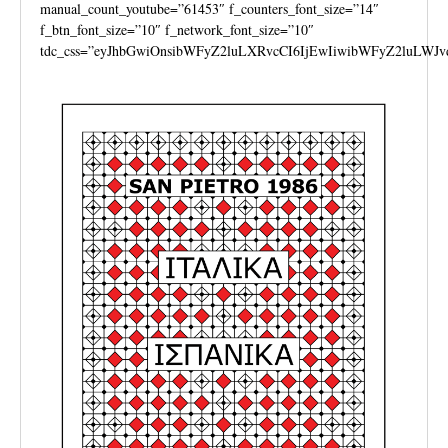
manual_count_youtube=”61453″ f_counters_font_size=”14″
f_btn_font_size=”10″ f_network_font_size=”10″
tdc_css=”eyJhbGwiOnsibWFyZ2luLXRvcCI6IjEwIiwibWFyZ2luLWJv