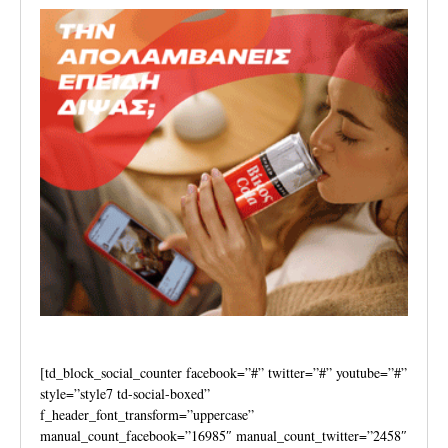
[td_block_social_counter facebook=”#” twitter=”#” youtube=”#”
style=”style7 td-social-boxed”
f_header_font_transform=”uppercase”
manual_count_facebook=”16985″ manual_count_twitter=”2458″