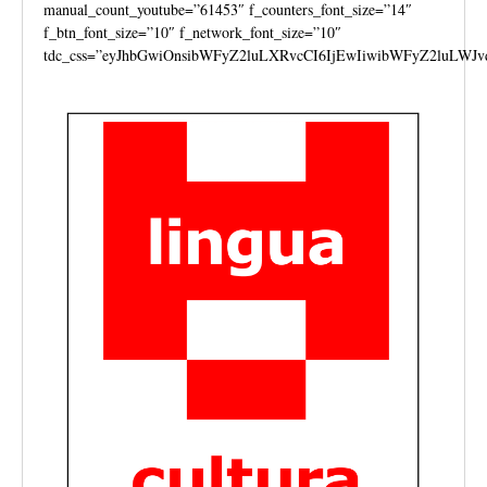
manual_count_youtube=”61453″ f_counters_font_size=”14″
f_btn_font_size=”10″ f_network_font_size=”10″
tdc_css=”eyJhbGwiOnsibWFyZ2luLXRvcCI6IjEwIiwibWFyZ2luLWJv