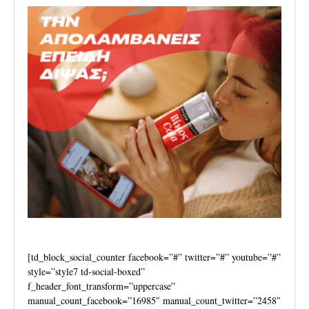
[td_block_social_counter facebook=”#” twitter=”#” youtube=”#”
style=”style7 td-social-boxed”
f_header_font_transform=”uppercase”
manual_count_facebook=”16985″ manual_count_twitter=”2458″