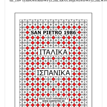
tdc_css=”eyJhbGwiOnsibWFyZ2luLXRvcCI6IjEwIiwibWFyZ2luLWJv