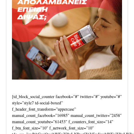
[td_block_social_counter facebook=”#” twitter=”#” youtube=”#”
style=”style7 td-social-boxed”
f_header_font_transform=”uppercase”
manual_count_facebook=”16985″ manual_count_twitter=”2458″
manual_count_youtube=”61453″ f_counters_font_size=”14″
f_btn_font_size=”10″ f_network_font_size=”10″