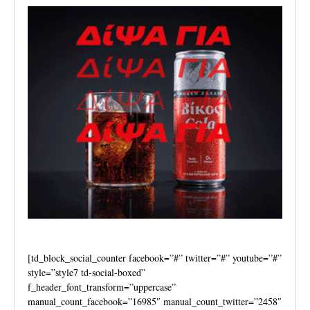
[td_block_social_counter facebook=”#” twitter=”#” youtube=”#”
style=”style7 td-social-boxed”
f_header_font_transform=”uppercase”
manual_count_facebook=”16985″ manual_count_twitter=”2458″