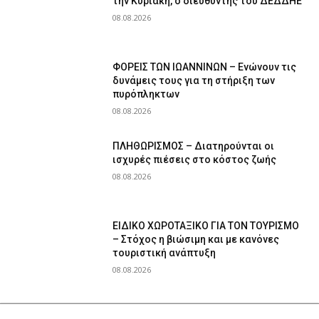
την Κυριακή, ο διευθυντής του ΔΕΔΔΗΕ
08.08.2026
ΦΟΡΕΙΣ ΤΩΝ ΙΩΑΝΝΙΝΩΝ – Ενώνουν τις
δυνάμεις τους για τη στήριξη των
πυρόπληκτων
08.08.2026
ΠΛΗΘΩΡΙΣΜΟΣ – Διατηρούνται οι
ισχυρές πιέσεις στο κόστος ζωής
08.08.2026
ΕΙΔΙΚΟ ΧΩΡΟΤΑΞΙΚΟ ΓΙΑ ΤΟΝ ΤΟΥΡΙΣΜΟ
– Στόχος η βιώσιμη και με κανόνες
τουριστική ανάπτυξη
08.08.2026