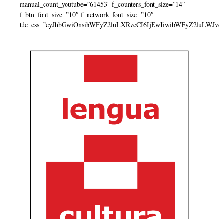
manual_count_youtube=”61453″ f_counters_font_size=”14″
f_btn_font_size=”10″ f_network_font_size=”10″
tdc_css=”eyJhbGwiOnsibWFyZ2luLXRvcCI6IjEwIiwibWFyZ2luLWJv