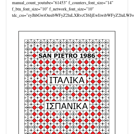
manual_count_youtube=”61453″ f_counters_font_size=”14″
f_btn_font_size=”10″ f_network_font_size=”10″
tdc_css=”eyJhbGwiOnsibWFyZ2luLXRvcCI6IjEwIiwibWFyZ2luLWJv