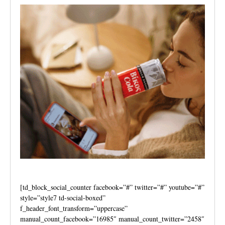
[td_block_social_counter facebook=”#” twitter=”#” youtube=”#”
style=”style7 td-social-boxed”
f_header_font_transform=”uppercase”
manual_count_facebook=”16985″ manual_count_twitter=”2458″