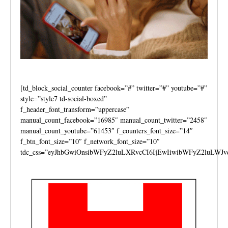
[td_block_social_counter facebook=”#” twitter=”#” youtube=”#”
style=”style7 td-social-boxed”
f_header_font_transform=”uppercase”
manual_count_facebook=”16985″ manual_count_twitter=”2458″
manual_count_youtube=”61453″ f_counters_font_size=”14″
f_btn_font_size=”10″ f_network_font_size=”10″
tdc_css=”eyJhbGwiOnsibWFyZ2luLXRvcCI6IjEwIiwibWFyZ2luLWJv