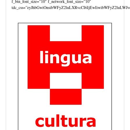
f_btn_font_size=”10″ f_network_font_size=”10″
tdc_css=”eyJhbGwiOnsibWFyZ2luLXRvcCI6IjEwIiwibWFyZ2luLWJv