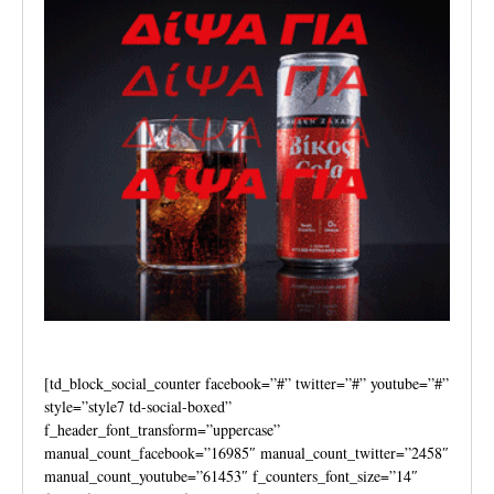
[td_block_social_counter facebook=”#” twitter=”#” youtube=”#”
style=”style7 td-social-boxed”
f_header_font_transform=”uppercase”
manual_count_facebook=”16985″ manual_count_twitter=”2458″
manual_count_youtube=”61453″ f_counters_font_size=”14″