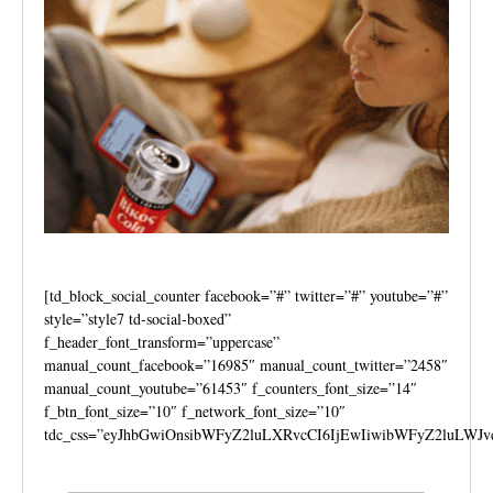
[td_block_social_counter facebook=”#” twitter=”#” youtube=”#”
style=”style7 td-social-boxed”
f_header_font_transform=”uppercase”
manual_count_facebook=”16985″ manual_count_twitter=”2458″
manual_count_youtube=”61453″ f_counters_font_size=”14″
f_btn_font_size=”10″ f_network_font_size=”10″
tdc_css=”eyJhbGwiOnsibWFyZ2luLXRvcCI6IjEwIiwibWFyZ2luLWJv