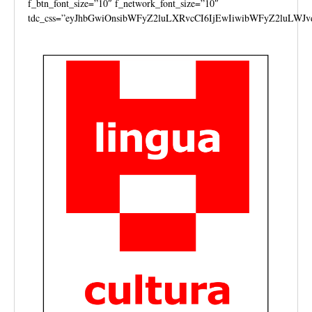
f_btn_font_size=”10″ f_network_font_size=”10″
tdc_css=”eyJhbGwiOnsibWFyZ2luLXRvcCI6IjEwIiwibWFyZ2luLWJv