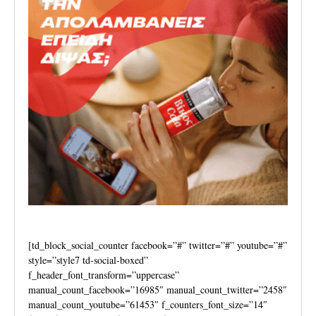
[td_block_social_counter facebook=”#” twitter=”#” youtube=”#”
style=”style7 td-social-boxed”
f_header_font_transform=”uppercase”
manual_count_facebook=”16985″ manual_count_twitter=”2458″
manual_count_youtube=”61453″ f_counters_font_size=”14″