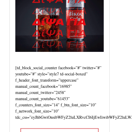
[td_block_social_counter facebook=”#” twitter=”#”
youtube=”#” style=”style7 td-social-boxed”
f_header_font_transform=”uppercase”
manual_count_facebook=”16985″
manual_count_twitter=”2458″
manual_count_youtube=”61453″
f_counters_font_size=”14″ f_btn_font_size=”10″
f_network_font_size=”10″
tdc_css=”eyJhbGwiOnsibWFyZ2luLXRvcCI6IjEwIiwibWFyZ2luLW