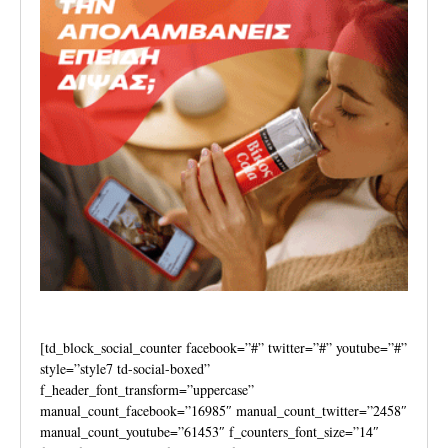
[td_block_social_counter facebook=”#” twitter=”#” youtube=”#”
style=”style7 td-social-boxed”
f_header_font_transform=”uppercase”
manual_count_facebook=”16985″ manual_count_twitter=”2458″
manual_count_youtube=”61453″ f_counters_font_size=”14″