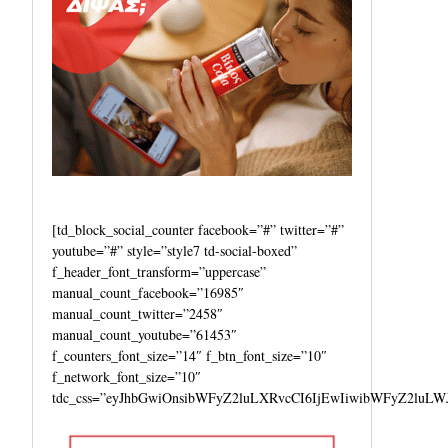
[td_block_social_counter facebook=”#” twitter=”#”
youtube=”#” style=”style7 td-social-boxed”
f_header_font_transform=”uppercase”
manual_count_facebook=”16985″
manual_count_twitter=”2458″
manual_count_youtube=”61453″
f_counters_font_size=”14″ f_btn_font_size=”10″
f_network_font_size=”10″
tdc_css=”eyJhbGwiOnsibWFyZ2luLXRvcCI6IjEwIiwibWFyZ2luLW