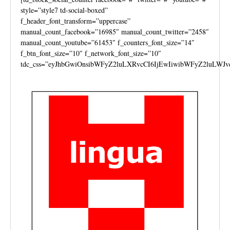
style=”style7 td-social-boxed”
f_header_font_transform=”uppercase”
manual_count_facebook=”16985″ manual_count_twitter=”2458″
manual_count_youtube=”61453″ f_counters_font_size=”14″
f_btn_font_size=”10″ f_network_font_size=”10″
tdc_css=”eyJhbGwiOnsibWFyZ2luLXRvcCI6IjEwIiwibWFyZ2luLWJv