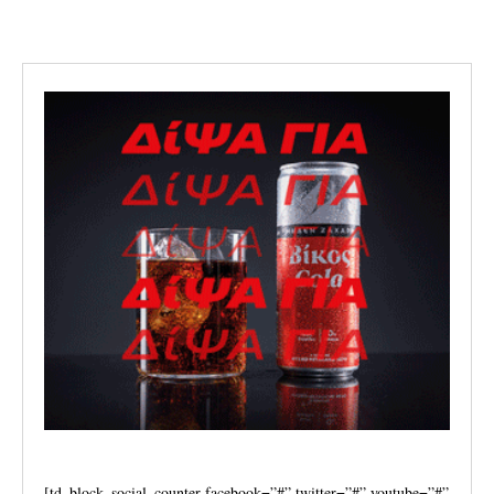
[td_block_social_counter facebook=”#” twitter=”#” youtube=”#”