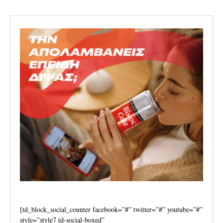
[td_block_social_counter facebook=”#” twitter=”#” youtube=”#”
style=”style7 td-social-boxed”