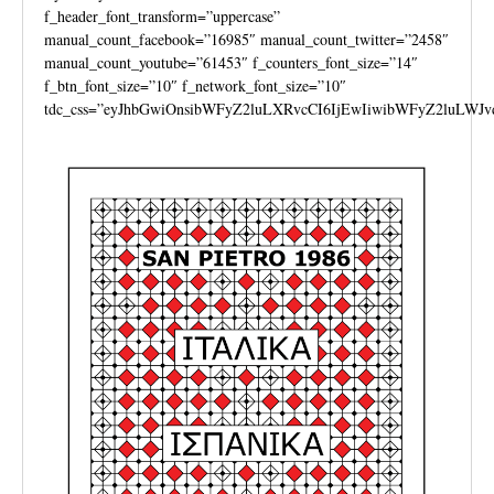
f_header_font_transform=”uppercase”
manual_count_facebook=”16985″ manual_count_twitter=”2458″
manual_count_youtube=”61453″ f_counters_font_size=”14″
f_btn_font_size=”10″ f_network_font_size=”10″
tdc_css=”eyJhbGwiOnsibWFyZ2luLXRvcCI6IjEwIiwibWFyZ2luLWJv