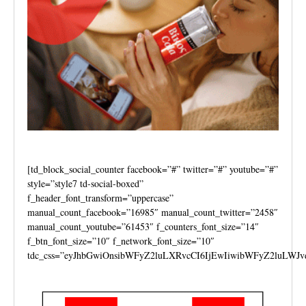
[td_block_social_counter facebook=”#” twitter=”#” youtube=”#”
style=”style7 td-social-boxed”
f_header_font_transform=”uppercase”
manual_count_facebook=”16985″ manual_count_twitter=”2458″
manual_count_youtube=”61453″ f_counters_font_size=”14″
f_btn_font_size=”10″ f_network_font_size=”10″
tdc_css=”eyJhbGwiOnsibWFyZ2luLXRvcCI6IjEwIiwibWFyZ2luLWJv