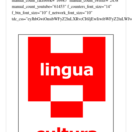
manual_count_facebook=”16985″ manual_count_twitter=”2458″
manual_count_youtube=”61453″ f_counters_font_size=”14″
f_btn_font_size=”10″ f_network_font_size=”10″
tdc_css=”eyJhbGwiOnsibWFyZ2luLXRvcCI6IjEwIiwibWFyZ2luLWJv