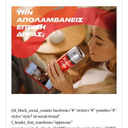
[td_block_social_counter facebook=”#” twitter=”#” youtube=”#”
style=”style7 td-social-boxed”
f_header_font_transform=”uppercase”