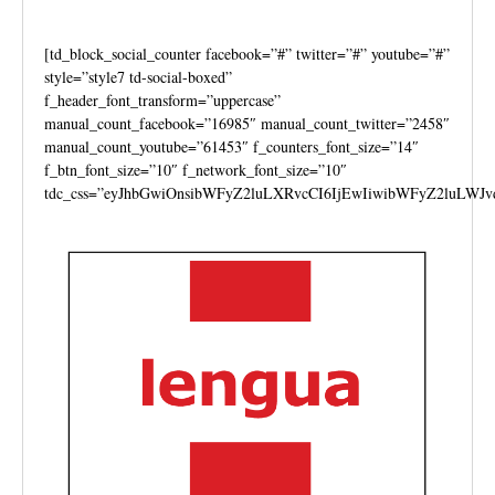
[td_block_social_counter facebook=”#” twitter=”#” youtube=”#”
style=”style7 td-social-boxed”
f_header_font_transform=”uppercase”
manual_count_facebook=”16985″ manual_count_twitter=”2458″
manual_count_youtube=”61453″ f_counters_font_size=”14″
f_btn_font_size=”10″ f_network_font_size=”10″
tdc_css=”eyJhbGwiOnsibWFyZ2luLXRvcCI6IjEwIiwibWFyZ2luLWJv