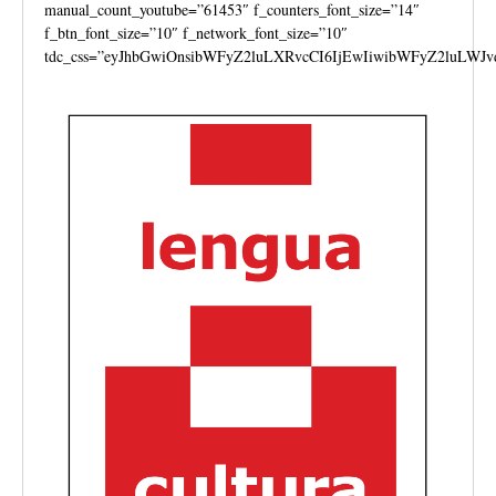
manual_count_youtube=”61453″ f_counters_font_size=”14″
f_btn_font_size=”10″ f_network_font_size=”10″
tdc_css=”eyJhbGwiOnsibWFyZ2luLXRvcCI6IjEwIiwibWFyZ2luLWJv