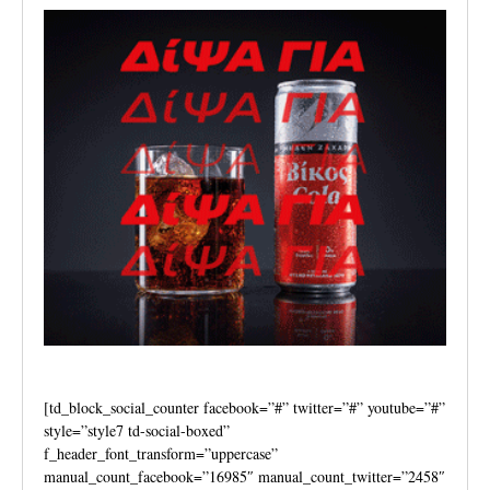
[td_block_social_counter facebook=”#” twitter=”#” youtube=”#”
style=”style7 td-social-boxed”
f_header_font_transform=”uppercase”
manual_count_facebook=”16985″ manual_count_twitter=”2458″