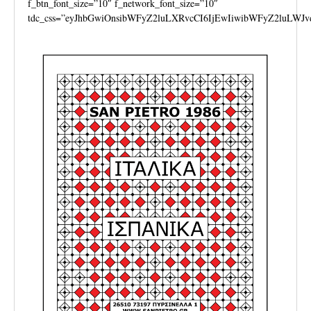
f_btn_font_size=”10″ f_network_font_size=”10″
tdc_css=”eyJhbGwiOnsibWFyZ2luLXRvcCI6IjEwIiwibWFyZ2luLWJv