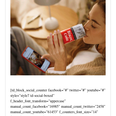
[td_block_social_counter facebook=”#” twitter=”#” youtube=”#”
style=”style7 td-social-boxed”
f_header_font_transform=”uppercase”
manual_count_facebook=”16985″ manual_count_twitter=”2458″
manual_count_youtube=”61453″ f_counters_font_size=”14″