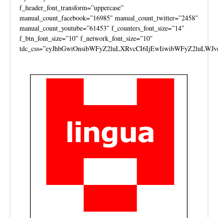
f_header_font_transform=”uppercase”
manual_count_facebook=”16985″ manual_count_twitter=”2458″
manual_count_youtube=”61453″ f_counters_font_size=”14″
f_btn_font_size=”10″ f_network_font_size=”10″
tdc_css=”eyJhbGwiOnsibWFyZ2luLXRvcCI6IjEwIiwibWFyZ2luLWJv