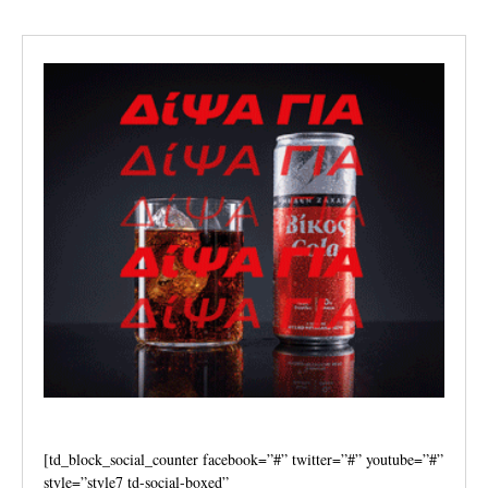
[td_block_social_counter facebook=”#” twitter=”#” youtube=”#”
style=”style7 td-social-boxed”