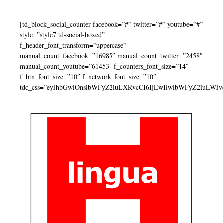
[td_block_social_counter facebook=”#” twitter=”#” youtube=”#”
style=”style7 td-social-boxed”
f_header_font_transform=”uppercase”
manual_count_facebook=”16985″ manual_count_twitter=”2458″
manual_count_youtube=”61453″ f_counters_font_size=”14″
f_btn_font_size=”10″ f_network_font_size=”10″
tdc_css=”eyJhbGwiOnsibWFyZ2luLXRvcCI6IjEwIiwibWFyZ2luLWJv