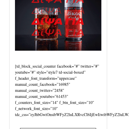
[td_block_social_counter facebook=”#” twitter=”#”
youtube=”#” style=”style7 td-social-boxed”
f_header_font_transform=”uppercase”
manual_count_facebook=”16985″
manual_count_twitter=”2458″
manual_count_youtube=”61453″
f_counters_font_size=”14″ f_btn_font_size=”10″
f_network_font_size=”10″
tdc_css=”eyJhbGwiOnsibWFyZ2luLXRvcCI6IjEwIiwibWFyZ2luLW