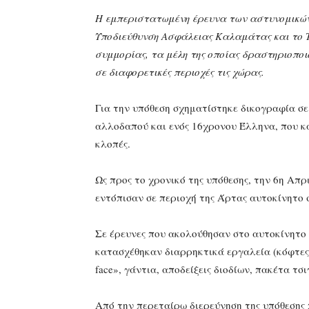
Η εμπεριστατωμένη έρευνα των αστυνομικών
Υποδιεύθυνση Ασφάλειας Καλαμάτας και το 
συμμορίας, τα μέλη της οποίας δραστηριοπο
σε διαφορετικές περιοχές τις χώρας.
Για την υπόθεση σχηματίστηκε δικογραφία σ
αλλοδαπού και ενός 16χρονου Έλληνα, που κ
κλοπές.
Ως προς το χρονικό της υπόθεσης, την 6η Απ
εντόπισαν σε περιοχή της Άρτας αυτοκίνητο σ
Σε έρευνες που ακολούθησαν στο αυτοκίνητο 
κατασχέθηκαν διαρρηκτικά εργαλεία (κόφτες,
face», γάντια, αποδείξεις διοδίων, πακέτα τ
Από την περεταίρω διερεύνηση της υπόθεσης 