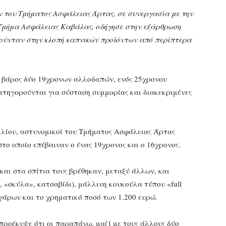
 του Τμήματος Ασφάλειας Άρτας, σε συνεργασία με την
Τμήμα Ασφάλειας Καβάλας, οδήγησε στην εξάρθρωση
ιούνταν στην κλοπή καπνικών προϊόντων από περίπτερα
ε βάρος δύο 19χρονων αλλοδαπών, ενός 25χρονου
ατηγορούνται για σύσταση συμμορίας και διακεκριμένες
ριλίου, αστυνομικοί του Τμήματος Ασφάλειας Άρτας
το οποίο επέβαιναν ο ένας 19χρονος και ο 16χρονος.
και στα σπίτια τους βρέθηκαν, μεταξύ άλλων, και
 «σκύλα», κατσαβίδι), μάλλινη κουκούλα τύπου «full
σιγάρων και το χρηματικό ποσό των 1.200 ευρώ.
προέκυψε ότι οι παραπάνω, μαζί με τους άλλους δύο