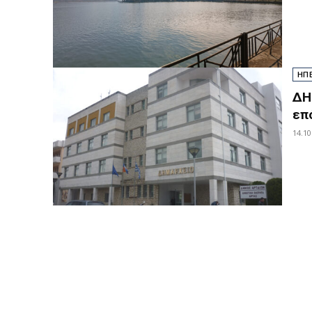
ΗΠ
ΔΗ
επ
14.10