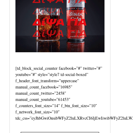
[td_block_social_counter facebook=”#” twitter=”#”
youtube=”#” style=”style7 td-social-boxed”
f_header_font_transform=”uppercase”
manual_count_facebook=”16985″
manual_count_twitter=”2458″
manual_count_youtube=”61453″
f_counters_font_size=”14″ f_btn_font_size=”10″
f_network_font_size=”10″
tdc_css=”eyJhbGwiOnsibWFyZ2luLXRvcCI6IjEwIiwibWFyZ2luLW