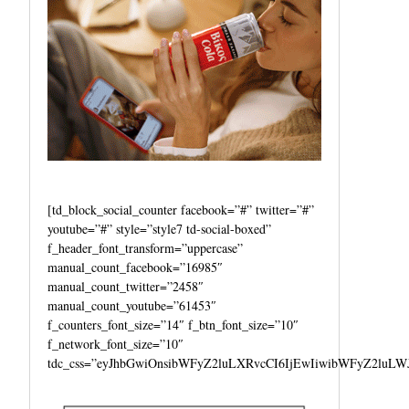
[td_block_social_counter facebook=”#” twitter=”#”
youtube=”#” style=”style7 td-social-boxed”
f_header_font_transform=”uppercase”
manual_count_facebook=”16985″
manual_count_twitter=”2458″
manual_count_youtube=”61453″
f_counters_font_size=”14″ f_btn_font_size=”10″
f_network_font_size=”10″
tdc_css=”eyJhbGwiOnsibWFyZ2luLXRvcCI6IjEwIiwibWFyZ2luLW