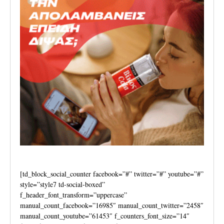
[td_block_social_counter facebook=”#” twitter=”#” youtube=”#”
style=”style7 td-social-boxed”
f_header_font_transform=”uppercase”
manual_count_facebook=”16985″ manual_count_twitter=”2458″
manual_count_youtube=”61453″ f_counters_font_size=”14″