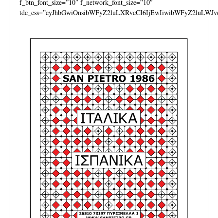
f_btn_font_size=”10″ f_network_font_size=”10″
tdc_css=”eyJhbGwiOnsibWFyZ2luLXRvcCI6IjEwIiwibWFyZ2luLWJv