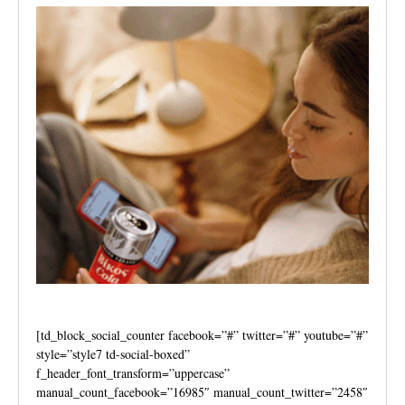
[td_block_social_counter facebook=”#” twitter=”#” youtube=”#”
style=”style7 td-social-boxed”
f_header_font_transform=”uppercase”
manual_count_facebook=”16985″ manual_count_twitter=”2458″