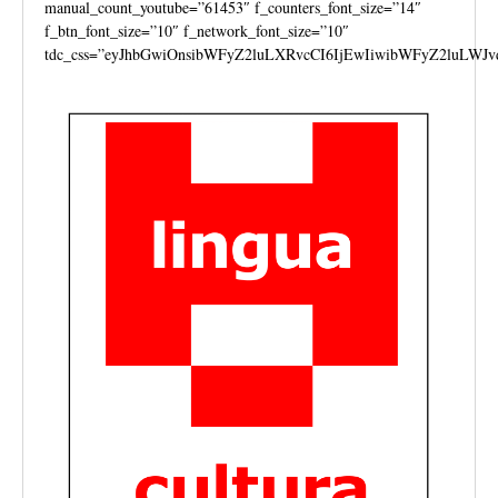
manual_count_youtube=”61453″ f_counters_font_size=”14″
f_btn_font_size=”10″ f_network_font_size=”10″
tdc_css=”eyJhbGwiOnsibWFyZ2luLXRvcCI6IjEwIiwibWFyZ2luLWJv