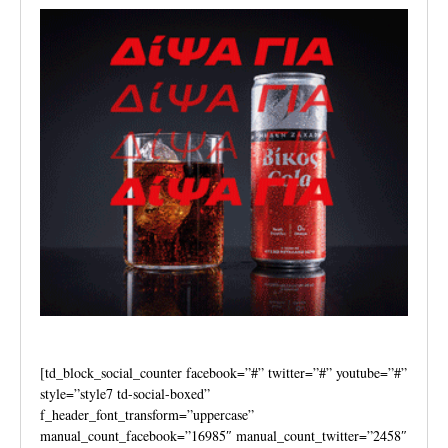
[td_block_social_counter facebook=”#” twitter=”#” youtube=”#”
style=”style7 td-social-boxed”
f_header_font_transform=”uppercase”
manual_count_facebook=”16985″ manual_count_twitter=”2458″