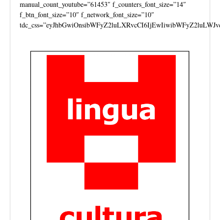
manual_count_youtube=”61453″ f_counters_font_size=”14″
f_btn_font_size=”10″ f_network_font_size=”10″
tdc_css=”eyJhbGwiOnsibWFyZ2luLXRvcCI6IjEwIiwibWFyZ2luLWJv