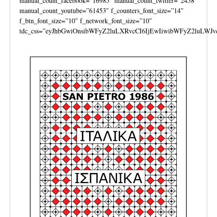
manual_count_facebook=”16985″ manual_count_twitter=”2458″
manual_count_youtube=”61453″ f_counters_font_size=”14″
f_btn_font_size=”10″ f_network_font_size=”10″
tdc_css=”eyJhbGwiOnsibWFyZ2luLXRvcCI6IjEwIiwibWFyZ2luLWJv