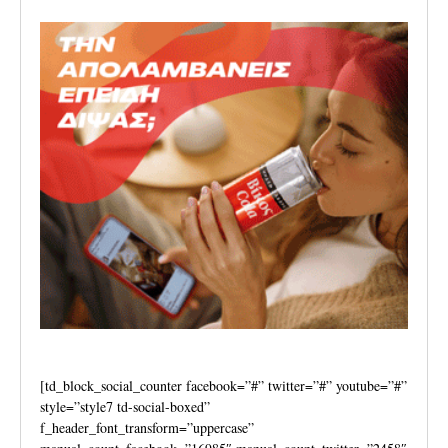
[td_block_social_counter facebook=”#” twitter=”#” youtube=”#”
style=”style7 td-social-boxed”
f_header_font_transform=”uppercase”