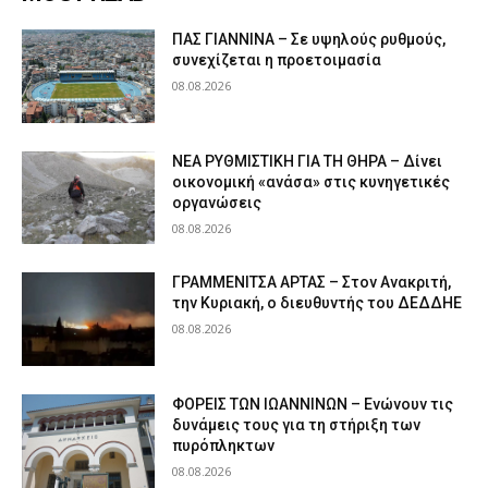
ΠΑΣ ΓΙΑΝΝΙΝΑ – Σε υψηλούς ρυθμούς,
συνεχίζεται η προετοιμασία
08.08.2026
ΝΕΑ ΡΥΘΜΙΣΤΙΚΗ ΓΙΑ ΤΗ ΘΗΡΑ – Δίνει
οικονομική «ανάσα» στις κυνηγετικές
οργανώσεις
08.08.2026
ΓΡΑΜΜΕΝΙΤΣΑ ΑΡΤΑΣ – Στον Ανακριτή,
την Κυριακή, ο διευθυντής του ΔΕΔΔΗΕ
08.08.2026
ΦΟΡΕΙΣ ΤΩΝ ΙΩΑΝΝΙΝΩΝ – Ενώνουν τις
δυνάμεις τους για τη στήριξη των
πυρόπληκτων
08.08.2026