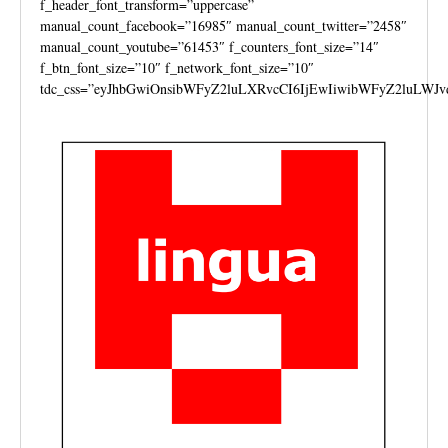
f_header_font_transform=”uppercase”
manual_count_facebook=”16985″ manual_count_twitter=”2458″
manual_count_youtube=”61453″ f_counters_font_size=”14″
f_btn_font_size=”10″ f_network_font_size=”10″
tdc_css=”eyJhbGwiOnsibWFyZ2luLXRvcCI6IjEwIiwibWFyZ2luLWJv