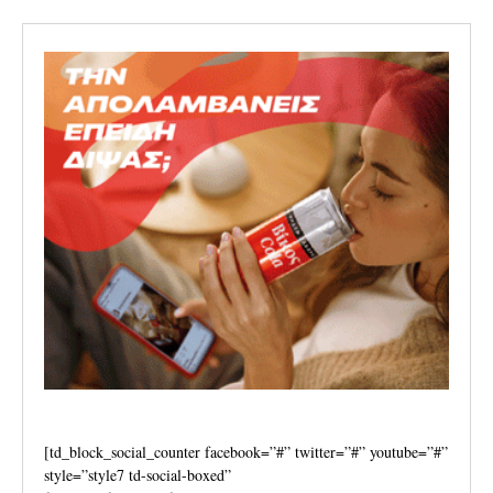
[td_block_social_counter facebook=”#” twitter=”#” youtube=”#”
style=”style7 td-social-boxed”