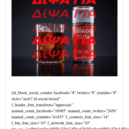
[td_block_social_counter facebook=”#” twitter=”#” youtube=”#”
style=”style7 td-social-boxed”
f_header_font_transform=”uppercase”
manual_count_facebook=”16985″ manual_count_twitter=”2458″
manual_count_youtube=”61453″ f_counters_font_size=”14″
f_btn_font_size=”10″ f_network_font_size=”10″
tdc_css=”eyJhbGwiOnsibWFyZ2luLXRvcCI6IjEwIiwibWFyZ2luLWJv