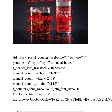
[td_block_social_counter facebook=”#” twitter=”#”
youtube=”#” style=”style7 td-social-boxed”
f_header_font_transform=”uppercase”
manual_count_facebook=”16985″
manual_count_twitter=”2458″
manual_count_youtube=”61453″
f_counters_font_size=”14″ f_btn_font_size=”10″
f_network_font_size=”10″
tdc_css=”eyJhbGwiOnsibWFyZ2luLXRvcCI6IjEwIiwibWFyZ2luLW