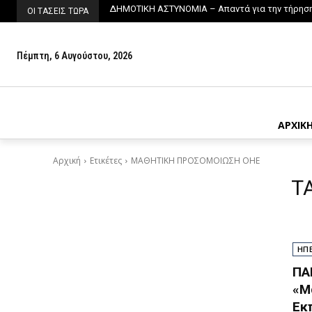
ΔΗΜΟΤΙΚΗ ΑΣΤΥΝΟΜΙΑ – Απαντά για την τήρηση τ
8ο ΛΥΚΕΙΟ – Αποκατάσταση του χώρου στάθμευ
ΟΙ ΤΑΣΕΙΣ ΤΩΡΑ
Πέμπτη, 6 Αυγούστου, 2026
ΑΡΧΙΚ
Αρχική
Ετικέτες
ΜΑΘΗΤΙΚΗ ΠΡΟΣΟΜΟΙΩΣΗ ΟΗΕ
T
ΗΠ
ΠΑ
«Μ
Εκ