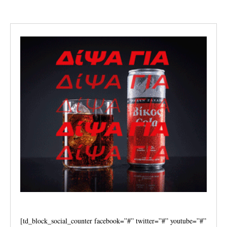
[td_block_social_counter facebook=”#” twitter=”#” youtube=”#”