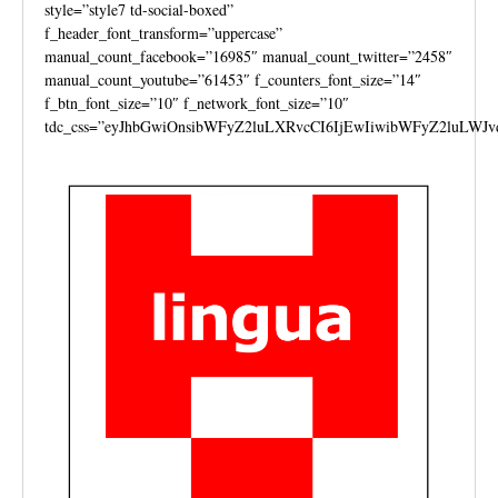
style=”style7 td-social-boxed”
f_header_font_transform=”uppercase”
manual_count_facebook=”16985″ manual_count_twitter=”2458″
manual_count_youtube=”61453″ f_counters_font_size=”14″
f_btn_font_size=”10″ f_network_font_size=”10″
tdc_css=”eyJhbGwiOnsibWFyZ2luLXRvcCI6IjEwIiwibWFyZ2luLWJv