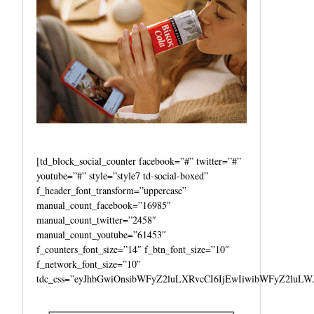
[td_block_social_counter facebook=”#” twitter=”#”
youtube=”#” style=”style7 td-social-boxed”
f_header_font_transform=”uppercase”
manual_count_facebook=”16985″
manual_count_twitter=”2458″
manual_count_youtube=”61453″
f_counters_font_size=”14″ f_btn_font_size=”10″
f_network_font_size=”10″
tdc_css=”eyJhbGwiOnsibWFyZ2luLXRvcCI6IjEwIiwibWFyZ2luLW