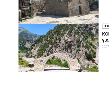
ΗΠ
ΚΟ
γι
20.07