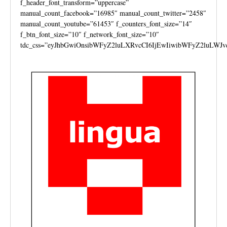
f_header_font_transform=”uppercase”
manual_count_facebook=”16985″ manual_count_twitter=”2458″
manual_count_youtube=”61453″ f_counters_font_size=”14″
f_btn_font_size=”10″ f_network_font_size=”10″
tdc_css=”eyJhbGwiOnsibWFyZ2luLXRvcCI6IjEwIiwibWFyZ2luLWJv