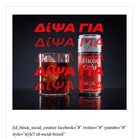
[td_block_social_counter facebook=”#” twitter=”#” youtube=”#”
style=”style7 td-social-boxed”