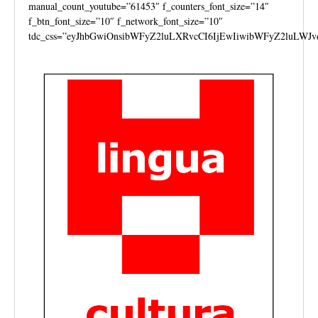
manual_count_youtube=”61453″ f_counters_font_size=”14″
f_btn_font_size=”10″ f_network_font_size=”10″
tdc_css=”eyJhbGwiOnsibWFyZ2luLXRvcCI6IjEwIiwibWFyZ2luLWJv