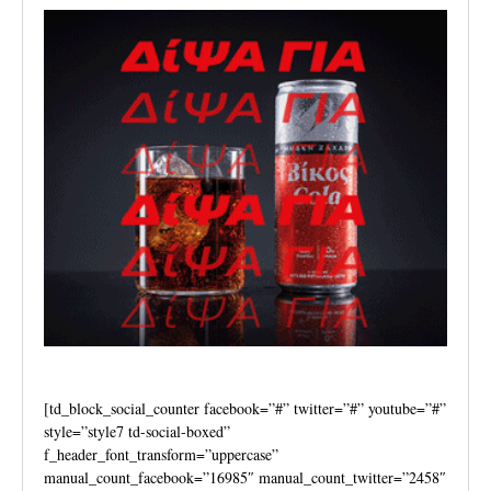
[td_block_social_counter facebook=”#” twitter=”#” youtube=”#”
style=”style7 td-social-boxed”
f_header_font_transform=”uppercase”
manual_count_facebook=”16985″ manual_count_twitter=”2458″